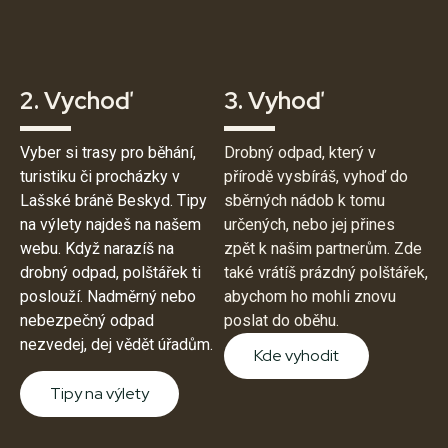
2. Vychoď
3. Vyhoď
Vyber si trasy pro běhání,
Drobný odpad, který v
turistiku či procházky v
přírodě vysbíráš, vyhoď do
Lašské bráně Beskyd. Tipy
sběrných nádob k tomu
na výlety najdeš na našem
určených, nebo jej přines
webu. Když narazíš na
zpět k našim partnerům. Zde
drobný odpad, polštářek ti
také vrátíš prázdný polštářek,
poslouží. Nadměrný nebo
abychom ho mohli znovu
nebezpečný odpad
poslat do oběhu.
nezvedej, dej vědět úřadům.
Kde vyhodit
Tipy na výlety