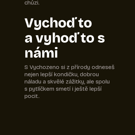
chůzi.
Vychoď to
a vyhoď to s
námi
S Vychozeno si z přírody odneseš
nejen lepší kondičku, dobrou
náladu a skvělé zážitky, ale spolu
s pytlíčkem smetí i ještě lepší
pocit.