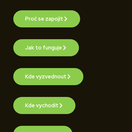
Proč se zapojit
Jak to funguje
Kde vyzvednout
Kde vychodit