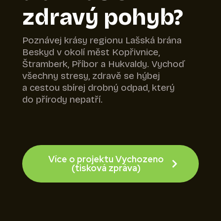
zdravý pohyb?
Poznávej krásy regionu Lašská brána
Beskyd v okolí měst Kopřivnice,
Štramberk, Příbor a Hukvaldy. Vychoď
všechny stresy, zdravě se hýbej
a cestou sbírej drobný odpad, který
do přírody nepatří.
Více o projektu Vychozeno
(tisková zpráva)