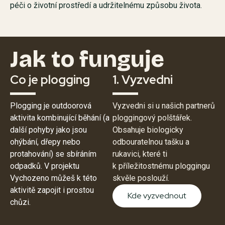
péči o životní prostředí a udržitelnému způsobu života.
Jak to funguje
Co je plogging
1. Vyzvedni
Plogging je outdoorová
Vyzvedni si u našich partnerů
aktivita kombinující běhání (a
ploggingový polštářek.
další pohyby jako jsou
Obsahuje biologicky
ohýbání, dřepy nebo
odbouratelnou tašku a
protahování) se sbíráním
rukavici, které ti
odpadků. V projektu
k příležitostnému ploggingu
Vychozeno můžeš k této
skvěle poslouží.
aktivitě zapojit i prostou
Kde vyzvednout
chůzi.